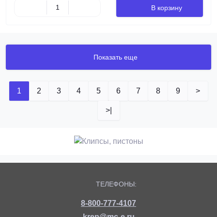
В корзину
Показать еще
1
2
3
4
5
6
7
8
9
>
>|
ТЕЛЕФОНЫ:
8-800-777-4107
krep@mc-e.ru