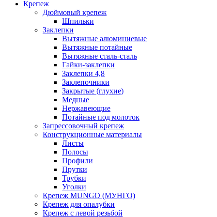
Крепеж
Дюймовый крепеж
Шпильки
Заклепки
Вытяжные алюминиевые
Вытяжные потайные
Вытяжные сталь-сталь
Гайки-заклепки
Заклепки 4,8
Заклепочники
Закрытые (глухие)
Медные
Нержавеющие
Потайные под молоток
Запрессовочный крепеж
Конструкционные материалы
Листы
Полосы
Профили
Прутки
Трубки
Уголки
Крепеж MUNGO (МУНГО)
Крепеж для опалубки
Крепеж с левой резьбой