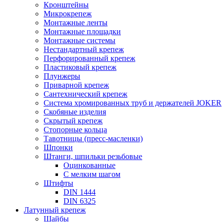
Кронштейны
Микрокрепеж
Монтажные ленты
Монтажные площадки
Монтажные системы
Нестандартный крепеж
Перфорированный крепеж
Пластиковый крепеж
Плунжеры
Приварной крепеж
Сантехнический крепеж
Система хромированных труб и держателей JOKER
Скобяные изделия
Скрытый крепеж
Стопорные кольца
Тавотницы (пресс-масленки)
Шпонки
Штанги, шпильки резьбовые
Оцинкованные
С мелким шагом
Штифты
DIN 1444
DIN 6325
Латунный крепеж
Шайбы