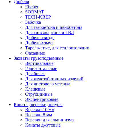
Дюбеля
Fischer
SORMAT
TECH-KREP
Бабочка
Для газобетона и пенобетона
Для гипсокартона и ГВЛ
Дюбель-гвоздь
Дюбель-хомут
Тарельчатые, для теплоизоляции
Фасадные
Захваты грузоподъемные
Вертикальные
Горизонтальные
Для бочек
Для железобетонных изделий
Для листового металла
Клещевые
Струбцинные
Эксцентриковые
Канаты, веревки, шнуры
Веревки 10 мм
Веревки 8 мм
Веревки для альпинизма
Канаты джутовые