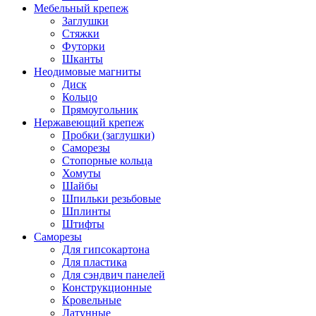
Мебельный крепеж
Заглушки
Стяжки
Футорки
Шканты
Неодимовые магниты
Диск
Кольцо
Прямоугольник
Нержавеющий крепеж
Пробки (заглушки)
Саморезы
Стопорные кольца
Хомуты
Шайбы
Шпильки резьбовые
Шплинты
Штифты
Саморезы
Для гипсокартона
Для пластика
Для сэндвич панелей
Конструкционные
Кровельные
Латунные