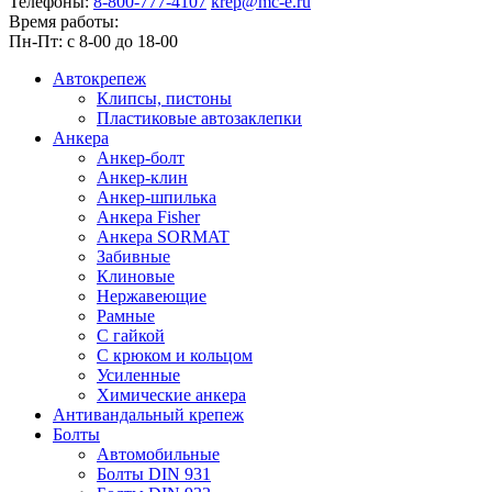
Телефоны:
8-800-777-4107
krep@mc-e.ru
Время работы:
Пн-Пт: c 8-00 до 18-00
Автокрепеж
Клипсы, пистоны
Пластиковые автозаклепки
Анкера
Анкер-болт
Анкер-клин
Анкер-шпилька
Анкера Fisher
Анкера SORMAT
Забивные
Клиновые
Нержавеющие
Рамные
С гайкой
С крюком и кольцом
Усиленные
Химические анкера
Антивандальный крепеж
Болты
Автомобильные
Болты DIN 931