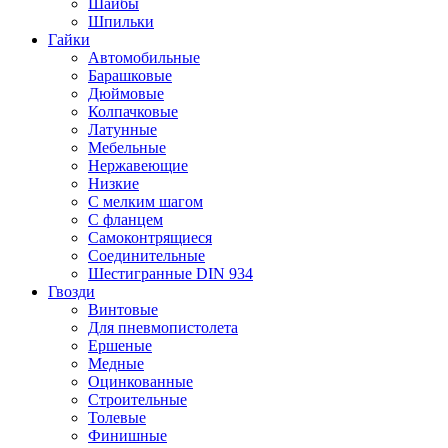
Шайбы
Шпильки
Гайки
Автомобильные
Барашковые
Дюймовые
Колпачковые
Латунные
Мебельные
Нержавеющие
Низкие
С мелким шагом
С фланцем
Самоконтрящиеся
Соединительные
Шестигранные DIN 934
Гвозди
Винтовые
Для пневмопистолета
Ершеные
Медные
Оцинкованные
Строительные
Толевые
Финишные