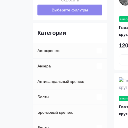
Сбросить
Выберите фильтры
в нал
Гво
Категории
круг
120
Автокрепеж
Клипсы, пистоны
Анкера
Пластиковые автозаклепки
Анкер-болт
Антивандальный крепеж
Анкер-клин
Болты
в нал
Гво
Анкер-шпилька
Автомобильные
Бронзовый крепеж
круг
Анкера Fisher
Болты DIN 931
Винты