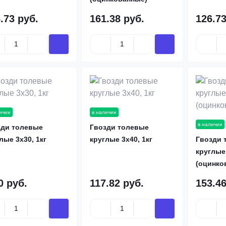
.73 руб.
161.38 руб.
126.73
ичии
в наличии
в наличии
зди толевые
Гвозди толевые
лые 3х30, 1кг
круглые 3х40, 1кг
Гвозди 
круглые 
(оцинко
0 руб.
117.82 руб.
153.46