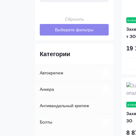
Сбросить
в нал
Захв
Выберите фильтры
т ЗО
19 
Категории
Автокрепеж
Клипсы, пистоны
Анкера
в нал
Пластиковые автозаклепки
Анкер-болт
Антивандальный крепеж
Захв
ЗО
Анкер-клин
Болты
8 8