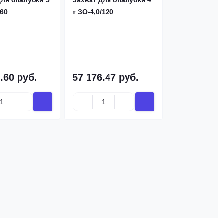
для опалубки 3
Захват для опалубки 4
/60
т ЗО-4,0/120
.60 руб.
57 176.47 руб.