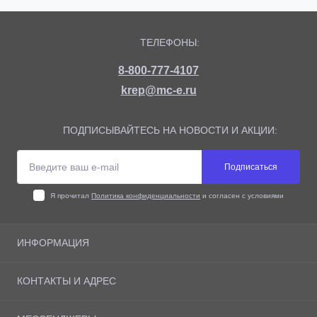
ТЕЛЕФОНЫ:
8-800-777-4107
krep@mc-e.ru
ПОДПИСЫВАЙТЕСЬ НА НОВОСТИ И АКЦИИ:
Подписаться
Я прочитал
Политика конфиденциальности
и согласен с условиями
ИНФОРМАЦИЯ
О магазине
КОНТАКТЫ И АДРЕС
Доставка
Оплата
Адрес: г. Москва, Рязанский Проспект 10, офис 505