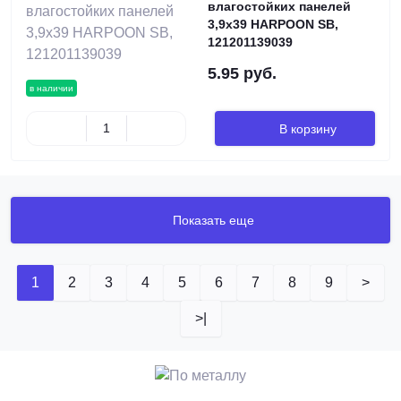
влагостойких панелей
3,9х39 HARPOON SB,
121201139039
5.95 руб.
в наличии
В корзину
Показать еще
1
2
3
4
5
6
7
8
9
>
>|