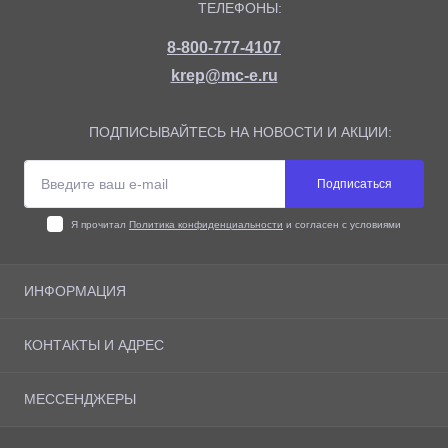
ТЕЛЕФОНЫ:
8-800-777-4107
krep@mc-e.ru
ПОДПИСЫВАЙТЕСЬ НА НОВОСТИ И АКЦИИ:
Подписаться
Я прочитал
Политика конфиденциальности
и согласен с условиями
ИНФОРМАЦИЯ
О магазине
КОНТАКТЫ И АДРЕС
Доставка
Оплата
Адрес: г. Москва, Рязанский Проспект 10, офис 505
МЕССЕНДЖЕРЫ
Возврат товара
krep@mc-e.ru
Политика конфиденциальности