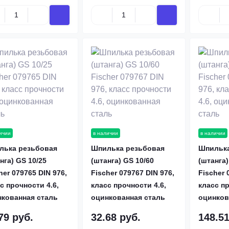
ичии
в наличии
в наличии
лька резьбовая
Шпилька резьбовая
Шпилька
нга) GS 10/25
(штанга) GS 10/60
(штанга)
her 079765 DIN 976,
Fischer 079767 DIN 976,
Fischer 
с прочности 4.6,
класс прочности 4.6,
класс пр
нкованная сталь
оцинкованная сталь
оцинков
 из цветных
Высокопрочные винты
79 руб.
32.68 руб.
148.51
лов
От 300 руб/кг.