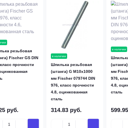
ичии
в наличии
лька резьбовая
в наличии
нга) Fischer GS DIN
Шпилька
Шпилька резьбовая
 класс прочности
(штанга
(штанга) G M10х1000
 оцинкованная
мм Fisch
мм Fischer 079744 DIN
ль
976, кла
976, класс прочности
4.8, оци
4.8, оцинкованная
сталь
сталь
25 руб.
314.83 руб.
599.95