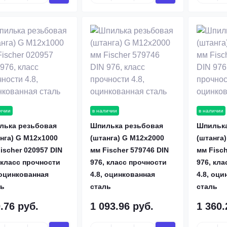
ичии
в наличии
в наличии
лька резьбовая
Шпилька резьбовая
Шпилька
нга) G M12х1000
(штанга) G M12х2000
(штанга
ischer 020957 DIN
мм Fischer 579746 DIN
мм Fisch
 класс прочности
976, класс прочности
976, кла
 оцинкованная
4.8, оцинкованная
4.8, оци
ль
сталь
сталь
.76 руб.
1 093.96 руб.
1 360.