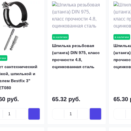
в наличии
в наличии
Шпилька резьбовая
Шпилька
(штанга) DIN 975, класс
(штанга)
ичии
прочности 4.8,
прочност
т сантехнический
оцинкованная сталь
оцинков
йкой, шпилькой и
лем Bestfix 3"
ET080
60 руб.
65.32 руб.
65.30 