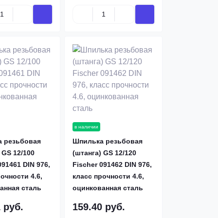
в наличии
 резьбовая
Шпилька резьбовая
 GS 12/100
(штанга) GS 12/120
091461 DIN 976,
Fischer 091462 DIN 976,
очности 4.6,
класс прочности 4.6,
анная сталь
оцинкованная сталь
Цепи нержавеющие
Анкерные бол
 руб.
159.40 руб.
От 200 руб/м
Купить по цене от: 5 р