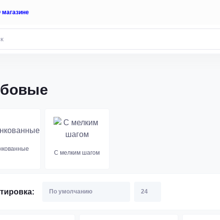
 магазине
ьбовые
нкованные
С мелким шагом
тировка: