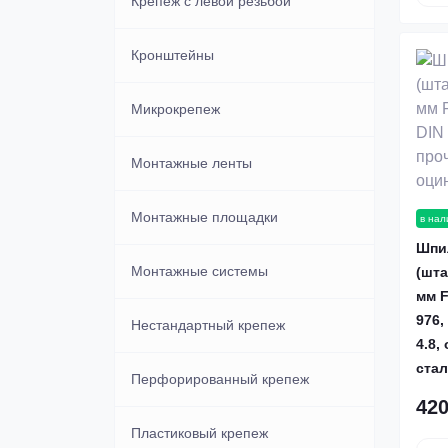
Соединительные
Фасадные
Заклепки 4,8
Профили
Крепеж с левой резьбой
Шестигранные DIN 934
Заклепочники
Прутки
Кронштейны
Закрытые (глухие)
Трубки
Микрокрепеж
Медные
Уголки
Монтажные ленты
Нержавеющие
Монтажные площадки
в нал
Шпи
Потайные под молоток
Монтажные системы
(шта
мм F
976,
Нестандартный крепеж
4.8,
ста
Перфорированный крепеж
420
Пластиковый крепеж