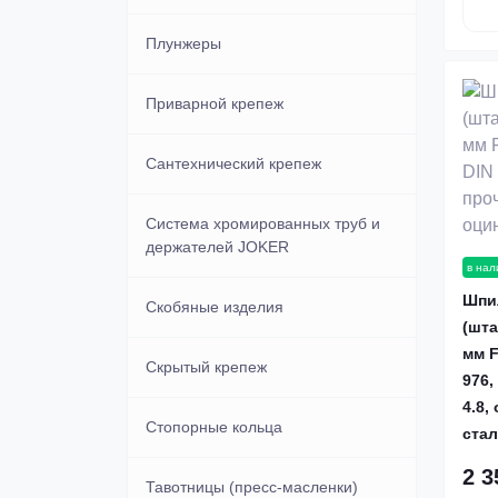
Плунжеры
Приварной крепеж
Сантехнический крепеж
Система хромированных труб и
держателей JOKER
в нал
Шпи
Скобяные изделия
(шта
мм F
Скрытый крепеж
976,
4.8,
Стопорные кольца
ста
2 3
Тавотницы (пресс-масленки)