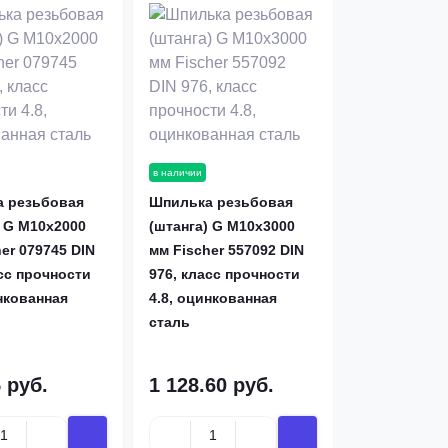
в наличии
 резьбовая
Шпилька резьбовая
) G M10х2000
(штанга) G M10х3000
er 079745 DIN
мм Fischer 557092 DIN
сс прочности
976, класс прочности
нкованная
4.8, оцинкованная
сталь
 руб.
1 128.60 руб.