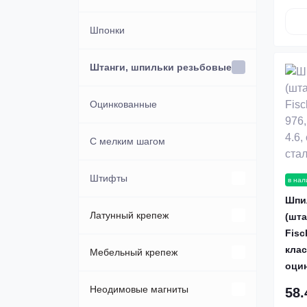
Шпонки
Штанги, шпильки резьбовые
Оцинкованные
С мелким шагом
Штифты
в нал
Шпи
DIN 1444
Латунный крепеж
(шта
Fisc
клас
DIN 6325
Шайбы
Мебельный крепеж
оци
Заглушки
Неодимовые магниты
58.