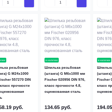
ичии
в наличии
в наличии
лька резьбовая
Шпилька резьбовая
Шпилька
нга) G M24х1000
(штанга) G M6х1000 мм
(штанга
ischer 557270 DIN
Fischer 020956 DIN 976,
Fischer 
 класс прочности
класс прочности 4.8,
класс пр
 оцинкованная
оцинкованная сталь
оцинков
ль
58.19 руб.
134.65 руб.
194.05