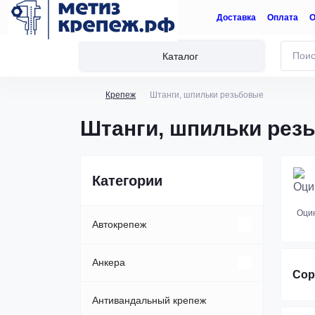
Доставка
Оплата
О
Каталог
Крепеж
Штанги, шпильки резьбовые
Штанги, шпильки рез
Категории
Оци
Автокрепеж
Клипсы, пистоны
Анкера
Сор
Пластиковые автозаклепки
Анкер-болт
Антивандальный крепеж