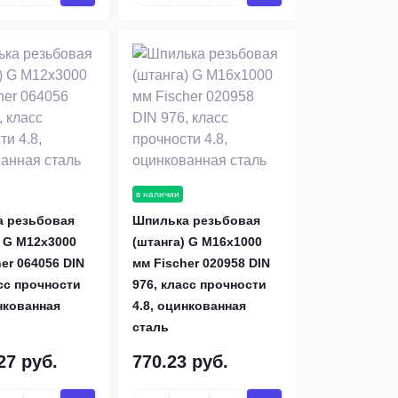
в наличии
 резьбовая
Шпилька резьбовая
) G M12х3000
(штанга) G M16х1000
er 064056 DIN
мм Fischer 020958 DIN
сс прочности
976, класс прочности
нкованная
4.8, оцинкованная
сталь
27 руб.
770.23 руб.