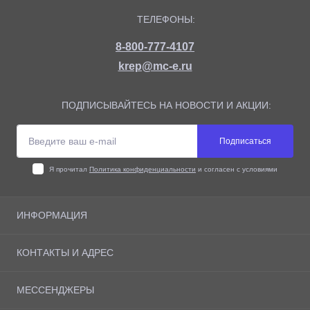
ТЕЛЕФОНЫ:
8-800-777-4107
krep@mc-e.ru
ПОДПИСЫВАЙТЕСЬ НА НОВОСТИ И АКЦИИ:
Подписаться
Я прочитал
Политика конфиденциальности
и согласен с условиями
ИНФОРМАЦИЯ
О магазине
КОНТАКТЫ И АДРЕС
Доставка
Оплата
Адрес: г. Москва, Рязанский Проспект 10, офис 505
МЕССЕНДЖЕРЫ
Возврат товара
krep@mc-e.ru
Политика конфиденциальности