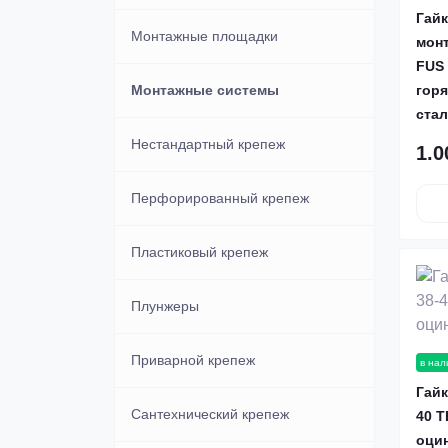
Гай
Нержавеющие
Монтажные площадки
мон
FUS 
Потайные под молоток
Монтажные системы
гор
ста
Нестандартный крепеж
1.0
Перфорированный крепеж
Пластиковый крепеж
Плунжеры
Приварной крепеж
в нал
Гайк
Сантехнический крепеж
40 
оци