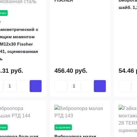
FISCHER
Виброга
шайб. 1
ичии
т
амометрический с
тящим моментом
M12x30 Fischer
41, оцинкованная
ль
.31 руб.
456.40 руб.
54.46 
ичии
в наличии
роопора большая
Виброопора малая