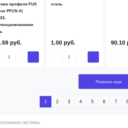
тажа профиля FUS
сталь
her PFCN 41
33,
ячеоцинкованная
ль
.59 руб.
1.00 руб.
90.10 
Показать еще
1
2
3
4
5
6
7