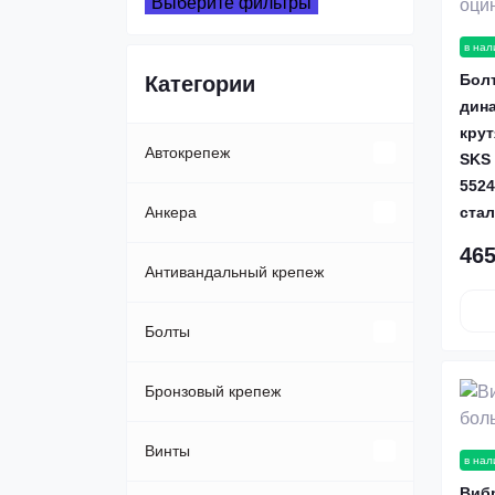
Выберите фильтры
в нал
Бол
Категории
дин
кру
Автокрепеж
SKS 
5524
Клипсы, пистоны
Анкера
ста
465
Пластиковые автозаклепки
Анкер-болт
Антивандальный крепеж
Анкер-клин
Болты
Анкер-шпилька
Автомобильные
Бронзовый крепеж
Анкера Fisher
Болты DIN 931
Винты
в нал
Виб