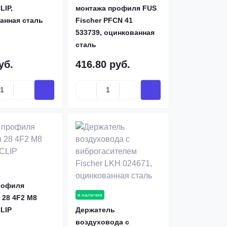
IP,
монтажа профиля FUS
анная сталь
Fischer PFCN 41
533739, оцинкованная
сталь
уб.
416.80 руб.
рофиля
в наличии
 28 4F2 М8
LIP
Держатель
воздуховода с