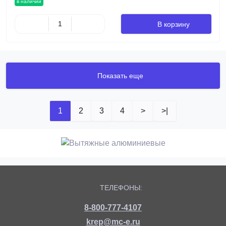
в наличии
В корзину
Показать еще
1
2
3
4
>
>|
ТЕЛЕФОНЫ:
8-800-777-4107
krep@mc-e.ru