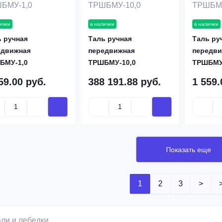
ичии
в наличии
в наличии
 ручная
Таль ручная
Таль ру
едвижная
передвижная
передви
БМУ-1,0
ТРШБМУ-10,0
ТРШБМУ
59.00 руб.
388 191.88 руб.
1 559.
Показать еще
1
2
3
>