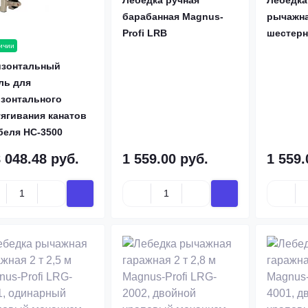
Лебедка ручная
Лебедка
барабанная Magnus-
рычажна
Profi LRB
шестерн
ичии
изонтальный
ль для
изонтального
ягивания канатов
беля HC-3500
 048.48 руб.
1 559.00 руб.
1 559.