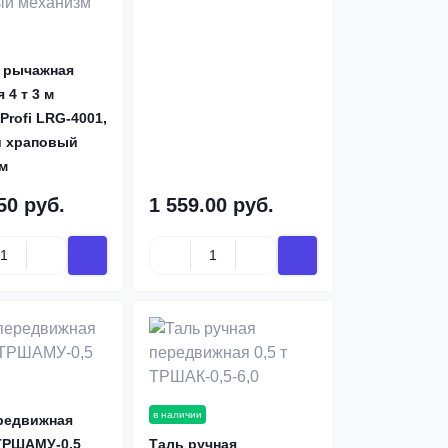
 рычажная
 4 т 3 м
Profi LRG-4001,
 храповый
м
50 руб.
1 559.00 руб.
в наличии
редвижная
ТРШАМУ-0,5
Таль ручная