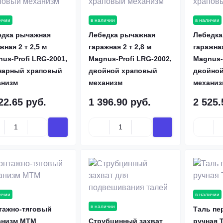
ичии
в наличии
в наличии
едка рычажная
Лебедка рычажная
Лебедка
жная 2 т 2,5 м
гаражная 2 т 2,8 м
гаражная
us-Profi LRG-2001,
Magnus-Profi LRG-2002,
Magnus-
нарный храповый
двойной храповый
двойной
анизм
механизм
механиз
22.65 руб.
1 396.90 руб.
2 525.
ичии
в наличии
в наличии
тажно-тяговый
Таль пе
анизм МТМ
Струбцинный захват
ручная 