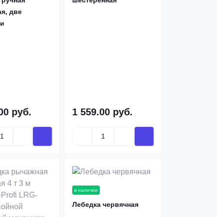
 ручная
шестеренная
я, две
и
00 руб.
1 559.00 руб.
в наличии
Лебедка червячная